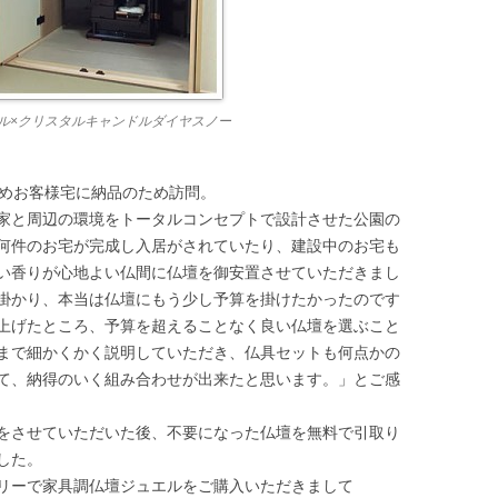
ル×クリスタルキャンドルダイヤスノー
ためお客様宅に納品のため訪問。
家と周辺の環境をトータルコンセプトで設計させた公園の
何件のお宅が完成し入居がされていたり、建設中のお宅も
い香りが心地よい仏間に仏壇を御安置させていただきまし
掛かり、本当は仏壇にもう少し予算を掛けたかったのです
上げたところ、予算を超えることなく良い仏壇を選ぶこと
まで細かくかく説明していただき、仏具セットも何点かの
て、納得のいく組み合わせが出来たと思います。」とご感
をさせていただいた後、不要になった仏壇を無料で引取り
した。
リーで家具調仏壇ジュエルをご購入いただきまして