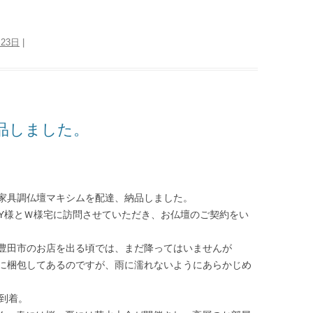
月23日
|
品しました。
家具調仏壇マキシムを配達、納品しました。
たY様とＷ様宅に訪問させていただき、お仏壇のご契約をい
豊田市のお店を出る頃では、まだ降ってはいませんが
に梱包してあるのですが、雨に濡れないようにあらかじめ
到着。