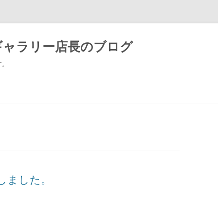
ギャラリー店長のブログ
す。
コ
ン
テ
ン
ツ
へ
ス
キ
ッ
プ
しました。