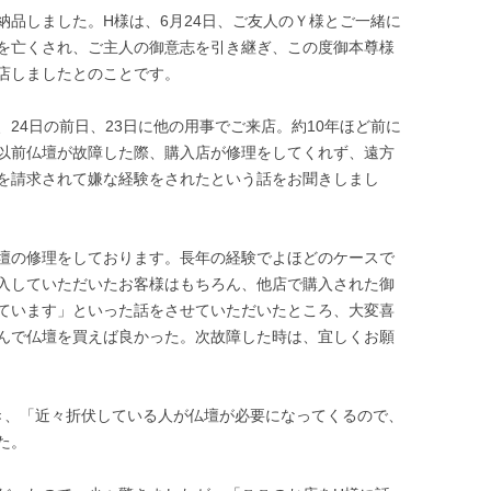
納品しました。H様は、6月24日、ご友人のＹ様とご一緒に
を亡くされ、ご主人の御意志を引き継ぎ、この度御本尊様
店しましたとのことです。
24日の前日、23日に他の用事でご来店。約10年ほど前に
以前仏壇が故障した際、購入店が修理をしてくれず、遠方
を請求されて嫌な経験をされたという話をお聞きしまし
壇の修理をしております。長年の経験でよほどのケースで
入していただいたお客様はもちろん、他店で購入された御
ています」といった話をさせていただいたところ、大変喜
んで仏壇を買えば良かった。次故障した時は、宜しくお願
き、「近々折伏している人が仏壇が必要になってくるので、
た。