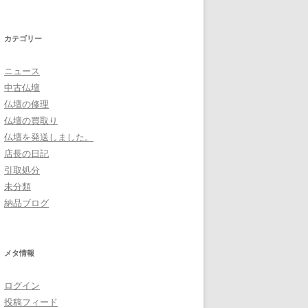
カテゴリー
ニュース
中古仏壇
仏壇の修理
仏壇の買取り
仏壇を発送しました。
店長の日記
引取処分
未分類
納品ブログ
メタ情報
ログイン
投稿フィード