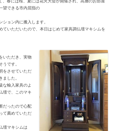
く、春には桜、夏には花火大会が開催され、高層のお部屋
一望できる市内屈指の
ンション内に搬入します。
めていただいたので、本日はじめて家具調仏壇マキシムを
をいただき、実物
そうです。
明をさせていただ
きました。
級な輸入家具のよ
仏壇で、このマキ
断だったので心配
って薦めていただ
仏壇マキシムは