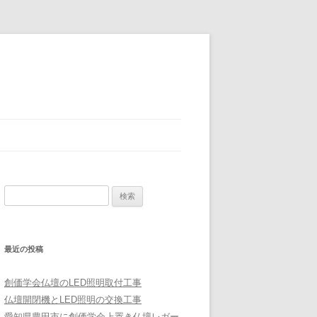
検
索:
最近の投稿
創価学会仏壇のLED照明取付工事
仏壇開閉機とLED照明の交換工事
愛知県豊田市に創価学会上置き仏壇レガー