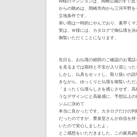
W様のマンションは、岡崎公園のすぐ近
からの眺めは、岡崎市内から三河平野を
立地条件です。
幸い雨は一時的にやんでおり、素早くマ
実は、Ｗ様には、カタログで御仏壇を決
御覧いただくことになります。
先日も、お仏壇の細部のご確認のお電話
を見るまでは期待と不安が入り混じった
しかし、仏具もセットし、取り扱いの説
きながら、ゆっくりと仏壇を御覧いただ
「まったく仏壇らしさを感じさせず、高
うなデザインにと高級感に、予想以上の
シムに決めて
本当に良かったです。カタログだけの判
だったのですが、豊泉堂さんが自信を持
いたので安心しましたよ」
とご感想をいただきました。この家具調