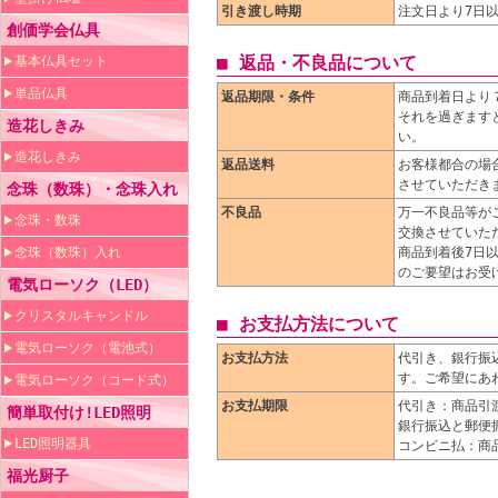
引き渡し時期
注文日より7日
創価学会仏具
■ 返品・不良品について
基本仏具セット
単品仏具
返品期限・条件
商品到着日より
それを過ぎます
造花しきみ
い。
造花しきみ
返品送料
お客様都合の場
させていただき
念珠（数珠）・念珠入れ
不良品
万一不良品等が
念珠・数珠
交換させていた
念珠（数珠）入れ
商品到着後7日
のご要望はお受
電気ローソク（LED）
クリスタルキャンドル
■ お支払方法について
電気ローソク（電池式）
お支払方法
代引き、銀行振
す。ご希望にあ
電気ローソク（コード式）
お支払期限
代引き：商品引
簡単取付け!LED照明
銀行振込と郵便
LED照明器具
コンビニ払：商
福光厨子