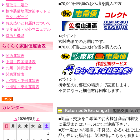
■70,000円未満のお仏壇を購入の方
引取り・処分
標準装備地震対策キットミ
ラクルガード
お支払いとお届けについて
３年保証・安心マニュアル
特徴と機能
●ポイント
玄関先までのお届けです。
らくらく家財便運賃表
■70,000円以上のお仏壇を購入の方
関西運賃表
中国・四国運賃表
九州・沖縄運賃
関東運賃表
●ポイント
北信越・中部運賃表
御希望のお部屋の場所まで設置します。
北海道・東北運賃表
不要になった梱包材は回収します。
カレンダー
■返品・交換をご希望のお客様は商品到着後
＜
2026年8月
＞
に電話またはメールにてご連絡下さい。
日
月
火
水
木
金
土
■万一発送中の破損、不良品、あるいはご注
1
品が届いた場合は、返送料はこちらが負担い