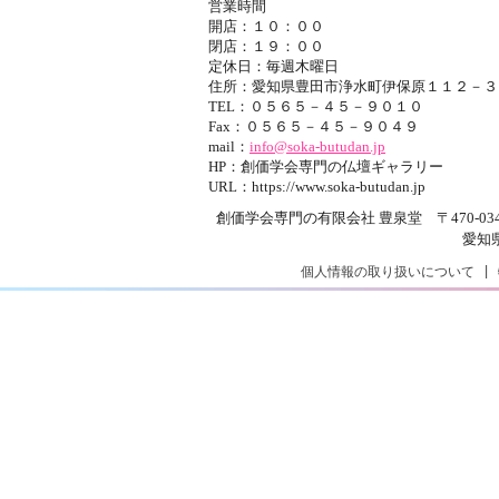
営業時間
開店：１０：００
閉店：１９：００
定休日：毎週木曜日
住所：愛知県豊田市浄水町伊保原１１２－３
TEL：０５６５－４５－９０１０
Fax：０５６５－４５－９０４９
mail：
info@soka-butudan.jp
HP：創価学会専門の仏壇ギャラリー
URL：https://www.soka-butudan.jp
創価学会専門の有限会社 豊泉堂 〒470-0343
愛知
個人情報の取り扱いについて
|