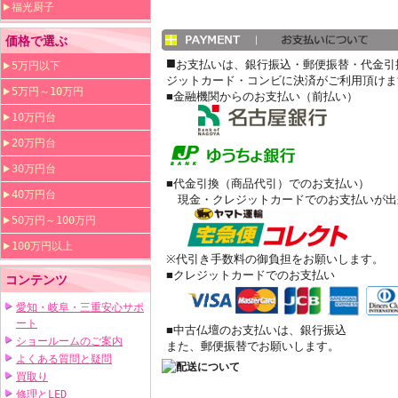
福光厨子
価格で選ぶ
■
お支払いは、銀行振込・郵便振替・代金引
5万円以下
ジットカード・コンビに決済がご利用頂けま
5万円～10万円
■金融機関からのお支払い（前払い）
10万円台
20万円台
30万円台
■代金引換（商品代引）でのお支払い）
40万円台
現金・クレジットカードでのお支払いが出
50万円～100万円
100万円以上
※代引き手数料の御負担をお願いします。
■クレジットカードでのお支払い
コンテンツ
愛知・岐阜・三重安心サポ
ート
■中古仏壇のお支払いは、銀行振込
ショールームのご案内
また、郵便振替でお願いします。
よくある質問と疑問
買取り
修理とLED