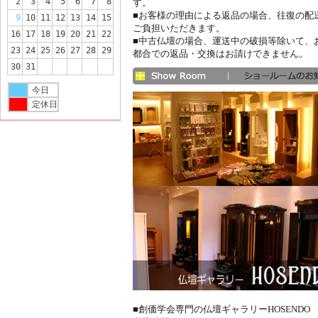
2
3
4
5
6
7
8
す。
■お客様の理由による返品の場合、往復の配
9
10
11
12
13
14
15
ご負担いただきます。
16
17
18
19
20
21
22
■中古仏壇の場合、運送中の破損等除いて、
23
24
25
26
27
28
29
都合での返品・交換はお請けできません。
30
31
今日
定休日
■創価学会専門の仏壇ギャラリーHOSENDO