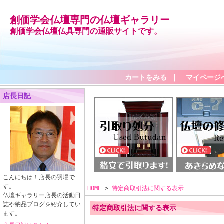
創価学会仏壇専門の仏壇ギャラリー
創価学会仏壇仏具専門の通販サイトです。
カートをみる
｜
マイページ
店長日記
こんにちは！店長の羽場で
す。
HOME
>
特定商取引法に関する表示
仏壇ギャラリー店長の活動日
誌や納品ブログを紹介してい
特定商取引法に関する表示
ます。