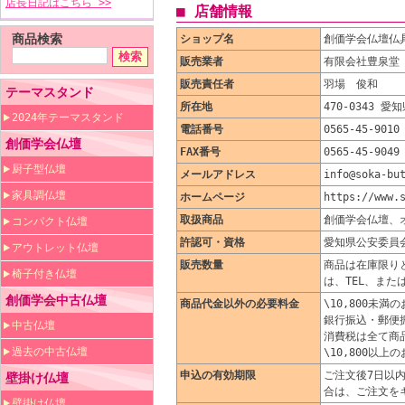
店長日記はこちら >>
■ 店舗情報
商品検索
ショップ名
創価学会仏壇仏
販売業者
有限会社豊泉堂
販売責任者
羽場 俊和
テーマスタンド
所在地
470-0343 
2024年テーマスタンド
電話番号
0565-45-9010
創価学会仏壇
FAX番号
0565-45-9049
厨子型仏壇
メールアドレス
info@soka-bu
家具調仏壇
ホームページ
https://www.
取扱商品
創価学会仏壇、
コンパクト仏壇
許認可・資格
愛知県公安委員
アウトレット仏壇
販売数量
商品は在庫限り
椅子付き仏壇
は、TEL、ま
創価学会中古仏壇
商品代金以外の必要料金
\10,800未
銀行振込・郵便
中古仏壇
消費税は全て商
過去の中古仏壇
\10,800以
申込の有効期限
ご注文後7日以
壁掛け仏壇
合は、ご注文を
壁掛け仏壇